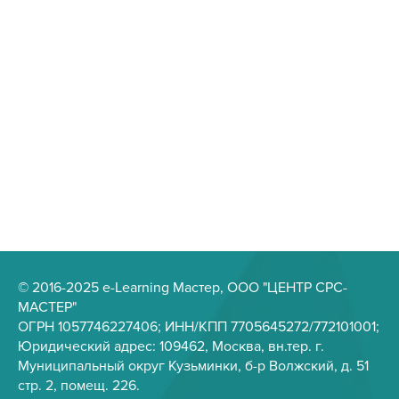
© 2016-2025 e-Learning Мастер, ООО "ЦЕНТР СРС-
МАСТЕР"
ОГРН 1057746227406; ИНН/КПП 7705645272/772101001;
Юридический адрес: 109462, Москва, вн.тер. г.
Муниципальный округ Кузьминки, б-р Волжский, д. 51
стр. 2, помещ. 226.