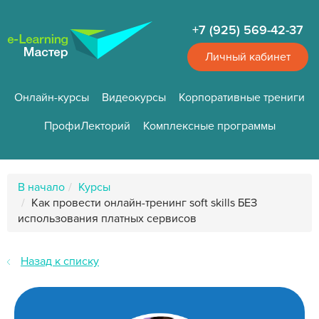
Перейти
к
+7 (925) 569-42-37
основному
содержанию
Личный кабинет
Онлайн-курсы
Видеокурсы
Корпоративные трениги
ПрофиЛекторий
Комплексные программы
Путь
В начало
Курсы
к
Как провести онлайн-тренинг soft skills БЕЗ
странице
использования платных сервисов
Назад к списку