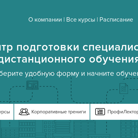
О компании
|
Все курсы
|
Расписание
тр подготовки специали
дистанционного обучени
берите удобную форму и начните обуче
урсы
Корпоративные трениги
ПрофиЛекто