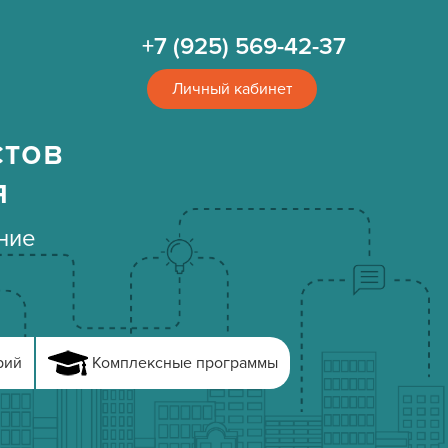
+7 (925) 569-42-37
Личный кабинет
стов
я
ние
рий
Комплексные программы