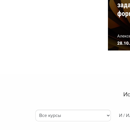
Ис
И / 