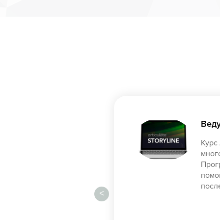
Веду
Курс
много
Прог
помо
после
<