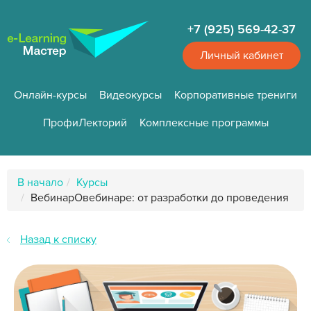
Перейти
к
+7 (925) 569-42-37
основному
содержанию
Личный кабинет
Онлайн-курсы
Видеокурсы
Корпоративные трениги
ПрофиЛекторий
Комплексные программы
Путь
В начало
Курсы
к
ВебинарОвебинаре: от разработки до проведения
странице
Назад к списку