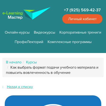
Перейти
к
+7 (925) 569-42-37
основному
содержанию
Личный кабинет
Онлайн-курсы
Видеокурсы
Корпоративные трениги
ПрофиЛекторий
Комплексные программы
Путь
В начало
Курсы
к
Как выбрать формат подачи учебного материала и
странице
повысить вовлеченность в обучение
Назад к списку