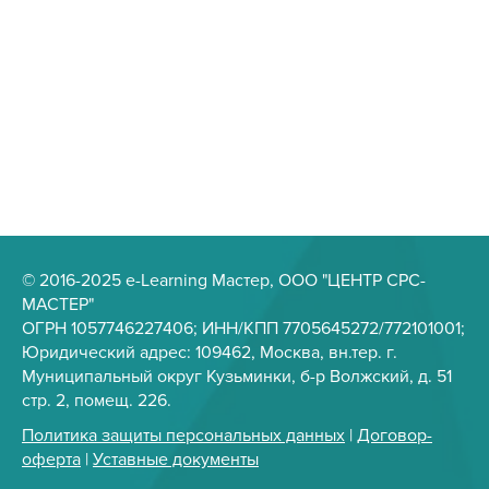
© 2016-2025 e-Learning Мастер, ООО "ЦЕНТР СРС-
МАСТЕР"
ОГРН 1057746227406; ИНН/КПП 7705645272/772101001;
Юридический адрес: 109462, Москва, вн.тер. г.
Муниципальный округ Кузьминки, б-р Волжский, д. 51
стр. 2, помещ. 226.
Политика защиты персональных данных
|
Договор-
оферта
|
Уставные документы