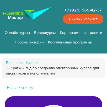
Перейти
к
+7 (925) 569-42-37
основному
содержанию
Личный кабинет
Онлайн-курсы
Видеокурсы
Корпоративные трениги
ПрофиЛекторий
Комплексные программы
Путь
В начало
Курсы
к
Краткий гид по созданию электронных курсов для
странице
заказчиков и исполнителей
Назад к списку