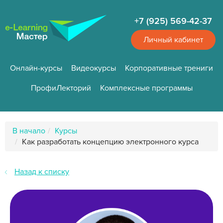
Перейти
к
+7 (925) 569-42-37
основному
содержанию
Личный кабинет
Онлайн-курсы
Видеокурсы
Корпоративные трениги
ПрофиЛекторий
Комплексные программы
Путь
В начало
Курсы
к
Как разработать концепцию электронного курса
странице
Назад к списку