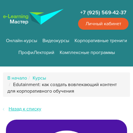
Перейти
к
+7 (925) 569-42-37
основному
содержанию
Личный кабинет
Онлайн-курсы
Видеокурсы
Корпоративные трениги
ПрофиЛекторий
Комплексные программы
Путь
В начало
Курсы
к
Edutainment: как создать вовлекающий контент
странице
для корпоративного обучения
Назад к списку