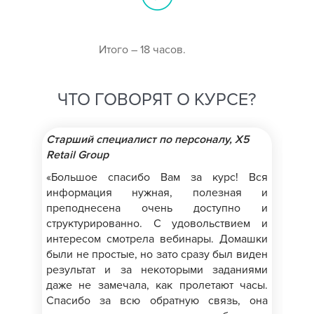
Итого – 18 часов.
ЧТО ГОВОРЯТ О КУРСЕ?
Старший специалист по персоналу, X5
Ме
Retail Group
об
«С
«Большое спасибо Вам за курс! Вся
информация нужная, полезная и
«Зд
преподнесена очень доступно и
Эт
структурированно. С удовольствием и
ос
интересом смотрела вебинары. Домашки
на
были не простые, но зато сразу был виден
пл
результат и за некоторыми заданиями
кур
даже не замечала, как пролетают часы.
1.
Спасибо за всю обратную связь, она
по