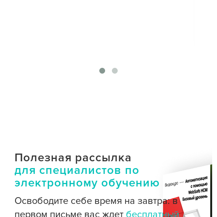
стр
Вс
Ал
сп
Полезная рассылка
для специалистов по
электронному обучению
Освободите себе время на завтра: в
первом письме вас ждет
бесплатный