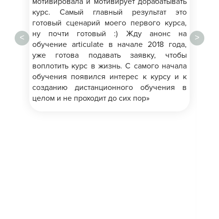
мотивировала и мотивирует дорабатывать
ин
курс. Самый главный результат это
сл
готовый сценарий моего первого курса,
2.
ну почти готовый :) Жду анонс на
для
<
>
обучение articulate в начале 2018 года,
раб
уже готова подавать заявку, чтобы
3. 
воплотить курс в жизнь. С самого начала
др
обучения появился интерес к курсу и к
ку
созданию дистанционного обучения в
за
целом и не проходит до сих пор»
сча
про
4.
св
ус
пр
пр
зар
5.
по
яс
по