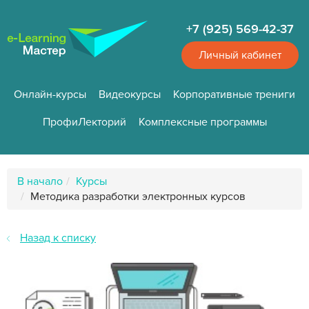
Перейти
к
+7 (925) 569-42-37
основному
содержанию
Личный кабинет
Онлайн-курсы
Видеокурсы
Корпоративные трениги
ПрофиЛекторий
Комплексные программы
Путь
В начало
Курсы
к
Методика разработки электронных курсов
странице
Назад к списку