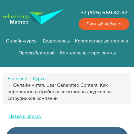
Перейти
к
+7 (925) 569-42-37
основному
содержанию
Личный кабинет
Онлайн-курсы
Видеокурсы
Корпоративные трениги
ПрофиЛекторий
Комплексные программы
Путь
В начало
Курсы
к
Онлайн-митап. User Generated Content. Как
странице
переложить разработку электронных курсов на
сотрудников компании
Назад к списку