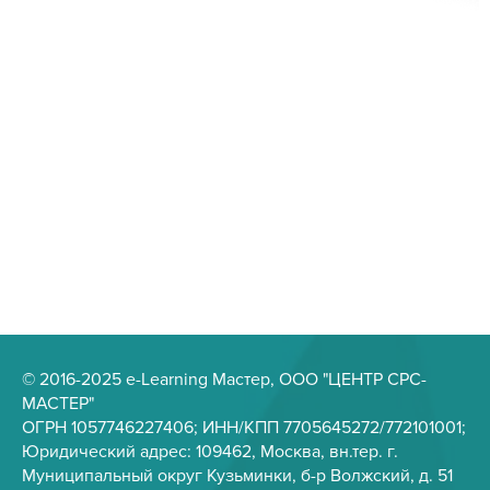
© 2016-2025 e-Learning Мастер, ООО "ЦЕНТР СРС-
МАСТЕР"
ОГРН 1057746227406; ИНН/КПП 7705645272/772101001;
Юридический адрес: 109462, Москва, вн.тер. г.
Муниципальный округ Кузьминки, б-р Волжский, д. 51