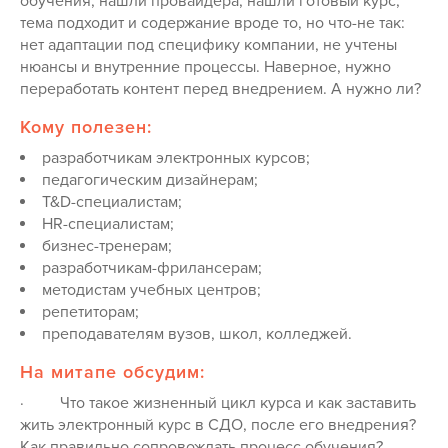
обучения, нашли провайдера, нашли готовый курс,
тема подходит и содержание вроде то, но что-не так:
нет адаптации под специфику компании, не учтены
нюансы и внутренние процессы. Наверное, нужно
переработать контент перед внедрением. А нужно ли?
Кому полезен:
разработчикам электронных курсов;
педагогическим дизайнерам;
T&D-специалистам;
HR-специалистам;
бизнес-тренерам;
разработчикам-фрилансерам;
методистам учебных центров;
репетиторам;
преподавателям вузов, школ, колледжей.
На митапе обсудим:
·
Что такое жизненный цикл курса и как заставить
жить электронный курс в СДО, после его внедрения?
Как правильно сопровождать процесс обучения?