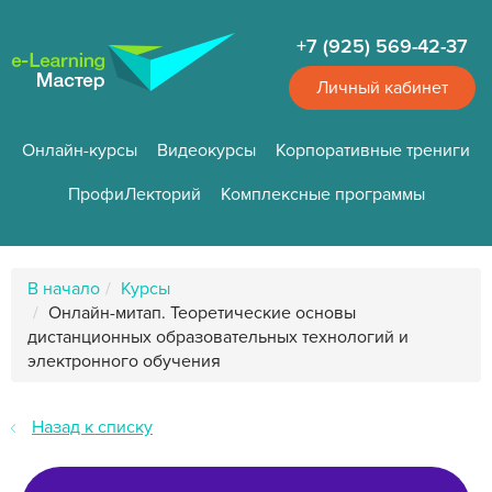
Перейти
к
+7 (925) 569-42-37
основному
содержанию
Личный кабинет
Онлайн-курсы
Видеокурсы
Корпоративные трениги
ПрофиЛекторий
Комплексные программы
Путь
В начало
Курсы
к
Онлайн-митап. Теоретические основы
странице
дистанционных образовательных технологий и
электронного обучения
Назад к списку