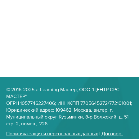
© 2016-2025 e-Learning Мастер, ООО "ЦЕНТР СРС-
МАСТЕР"
ОГРН 1057746227406; ИНН/КПП 7705645272/772101001;
Юридический адрес: 109462, Москва, вн.тер. г.
Муниципальный округ Кузьминки, б-р Волжский, д. 51
стр. 2, помещ. 226.
Политика защиты персональных данных
|
Договор-