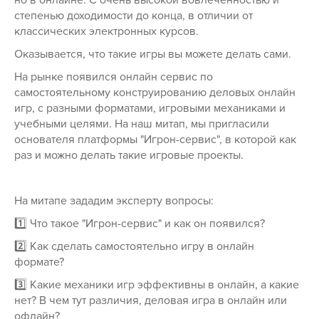
степенью доходимости до конца, в отличии от
классических электронных курсов.
Оказывается, что такие игры вы можете делать сами.
На рынке появился онлайн сервис по
самостоятельному конструированию деловых онлайн
игр, с разными форматами, игровыми механиками и
учебными целями. На наш митап, мы пригласили
основателя платформы "Игрон-сервис", в которой как
раз и можно делать такие игровые проекты.
На митапе зададим эксперту вопросы:
1️⃣ Что такое "Игрон-сервис" и как он появился?
2️⃣ Как сделать самостоятельно игру в онлайн
формате?
3️⃣ Какие механики игр эффективны в онлайн, а какие
нет? В чем тут различия, деловая игра в онлайн или
офлайн?