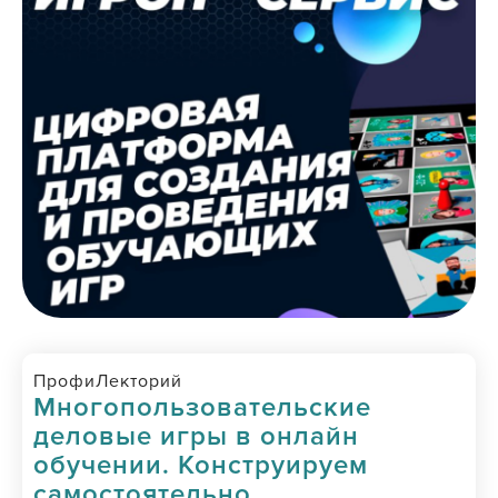
ПрофиЛекторий
Многопользовательские
деловые игры в онлайн
обучении. Конструируем
самостоятельно