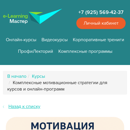
Перейти
к
+7 (925) 569-42-37
основному
содержанию
Личный кабинет
Онлайн-курсы
Видеокурсы
Корпоративные трениги
ПрофиЛекторий
Комплексные программы
Путь
В начало
Курсы
к
Комплексные мотивационные стратегии для
странице
курсов и онлайн-программ
Назад к списку