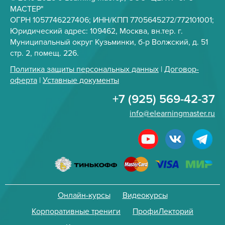
МАСТЕР"
ОГРН 1057746227406; ИНН/КПП 7705645272/772101001;
Юридический адрес: 109462, Москва, вн.тер. г.
Муниципальный округ Кузьминки, б-р Волжский, д. 51
стр. 2, помещ. 226.
Политика защиты персональных данных
|
Договор-
оферта
|
Уставные документы
+7 (925) 569-42-37
info@elearningmaster.ru
Онлайн-курсы
Видеокурсы
Корпоративные трениги
ПрофиЛекторий