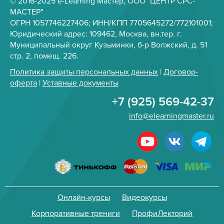
© 2016-2025 e-Learning Мастер, ООО "ЦЕНТР СРС-
МАСТЕР"
ОГРН 1057746227406; ИНН/КПП 7705645272/772101001;
Юридический адрес: 109462, Москва, вн.тер. г.
Муниципальный округ Кузьминки, б-р Волжский, д. 51
стр. 2, помещ. 226.
Политика защиты персональных данных
|
Договор-
оферта
|
Уставные документы
+7 (925) 569-42-37
info@elearningmaster.ru
Онлайн-курсы
Видеокурсы
Корпоративные трениги
ПрофиЛекторий