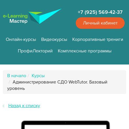
Перейти
к
+7 (925) 569-42-37
основному
содержанию
Личный кабинет
Онлайн-курсы
Видеокурсы
Корпоративные трениги
ПрофиЛекторий
Комплексные программы
Путь
В начало
Курсы
к
Администрирование СДО WebTutor. Базовый
странице
уровень
Назад к списку