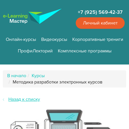
Перейти
к
+7 (925) 569-42-37
основному
содержанию
Личный кабинет
Онлайн-курсы
Видеокурсы
Корпоративные трениги
ПрофиЛекторий
Комплексные программы
Путь
В начало
Курсы
к
Методика разработки электронных курсов
странице
Назад к списку