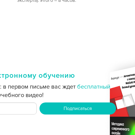
эксперта). Итого – 8 часов.
ектронному обучению
: в первом письме вас ждет
бесплатный
 учебного видео!