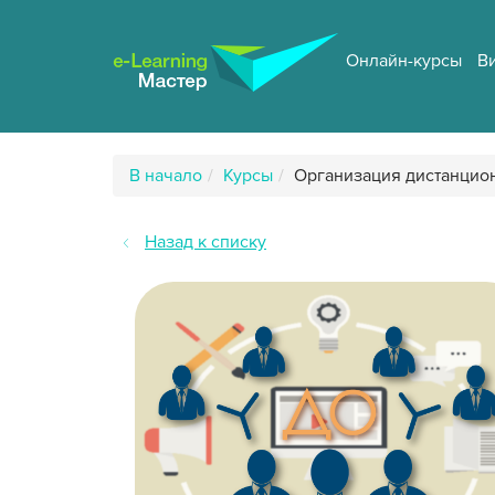
Перейти
к
основному
Онлайн-курсы
В
содержанию
Путь
В начало
Курсы
Организация дистанцио
к
странице
Назад к списку