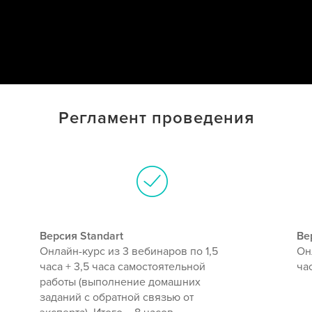
Регламент проведения
Версия Standart
Ве
Онлайн-курс из 3 вебинаров по 1,5
Он
часа + 3,5 часа самостоятельной
час
работы (выполнение домашних
заданий с обратной связью от