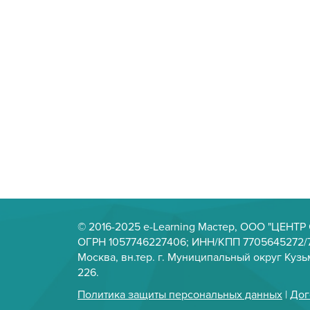
© 2016-2025 e-Learning Мастер, ООО "ЦЕНТ
ОГРН 1057746227406; ИНН/КПП 7705645272/7
Москва, вн.тер. г. Муниципальный округ Кузьм
226.
Политика защиты персональных данных
|
Дог