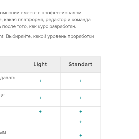
компании вместе с профессионалом-
е, какая платформа, редактор и команда
после того, как курс разработан.
ght. Выбирайте, какой уровень проработки
Light
Standart
адавать
+
+
ще
+
+
+
+
+
ным
+