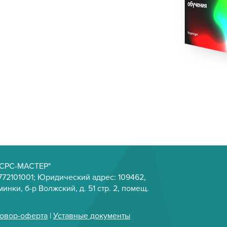
Р СРС-МАСТЕР"
72101001; Юридический адрес: 109462,
инки, б-р Волжский, д. 51 стр. 2, помещ.
овор-оферта
|
Уставные документы