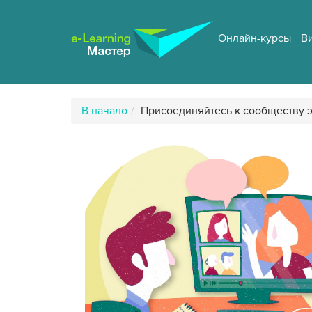
Перейти
к
основному
Онлайн-курсы
В
содержанию
Путь
В начало
Присоединяйтесь к сообществу э
к
странице