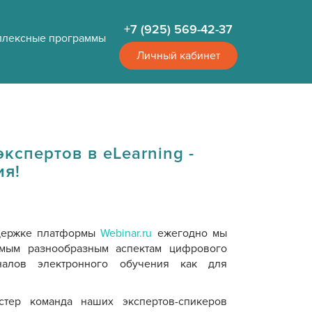
+7 (925) 569-42-37
плексные программы
Личный кабинет
кспертов в eLearning -
ия!
ддержке платформы
Webinar.ru
ежегодно мы
мым разнообразным аспектам цифрового
налов электронного обучения как для
стер команда наших экспертов-спикеров