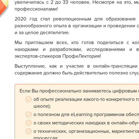
увеличилась с 2 до 33 человек. Несмотря на это, м
профессионалами!
2020 год стал революционным для образования в
разнообразного опыта в организации и проведении 
и за целое десятилетие.
Мы приглашаем всех, кто готов поделиться с ко
находками и разработками, исследованиями и в
экспертов-спикеров ПрофиЛектория!
Выступление, как и участие в онлайн-трансляции
содержание должно быть действительно полезно слу
Если Вы профессионально занимаетесь цифровым о
об опыте реализации какого-то конкретного п
школе);
о полезном для eLearning программном обесп
о своих методических находках в онлайн-обу
о технических, организационных, маркетинг
процессах;