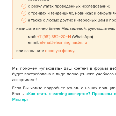
о результатах проведенных исследований;
о трендах и тенденциях, новинках и открыти
а также о любых других интересных Вам и пр
напишите лично Елене Медведевой, руководителю Ц
моб:
+7 (981) 352−20−14
(WhatsApp)
email:
elena@elearningmaster.ru
или заполните
простую форму
.
Мы поможем «упаковать» Ваш контент в формат ве
будет востребована в виде полноценного учебного 
ассортимент!
Если Вы хотите подробнее узнать о наших принцип
Елены
«Как стать elearning-экспертом? Принципы 
Мастер»