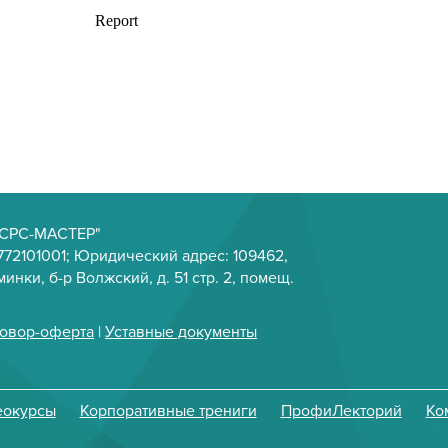
Р СРС-МАСТЕР"
72101001; Юридический адрес: 109462,
инки, б-р Волжский, д. 51 стр. 2, помещ.
овор-оферта
|
Уставные документы
еокурсы
Корпоративные трениги
ПрофиЛекторий
Ко