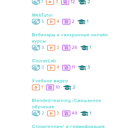
1
3
12
2
WebTutor
5
4
2
1
Вебинары и синхронные онлайн
курсы
3
2
26
1
CourseLab
3
4
11
3
Учебное видео
1
10
2
Blended learning /Смешанное
обучение
2
3
49
1
Сторителлинг и геймификация