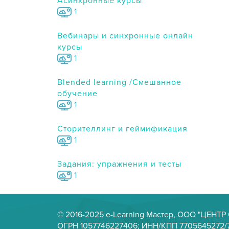
Асинхронные курсы
1
Вебинары и синхронные онлайн
курсы
1
Blended learning /Смешанное
обучение
1
Сторителлинг и геймификация
1
Задания: упражнения и тесты
1
© 2016-2025 e-Learning Мастер, ООО "ЦЕНТ
ОГРН 1057746227406; ИНН/КПП 7705645272/7