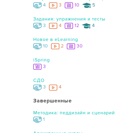
4
3
10
5
Задания: упражнения и тесты
3
4
12
4
Новое в eLearning
10
2
30
iSpring
3
СДО
3
4
Завершенные
Методика: педдизайн и сценарий
1