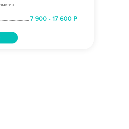
оматин
7 900 - 17 600 Р
е