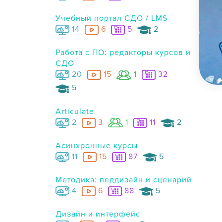
Учебный портал СДО / LMS
14
6
5
2
Работа с ПО: редакторы курсов и
СДО
20
15
1
32
5
Articulate
2
3
1
11
2
Асинхронные курсы
11
15
87
5
Методика: педдизайн и сценарий
4
6
88
5
Дизайн и интерфейс