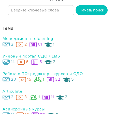
И / ИЛИ
Начать поиск
Тема
Менеджмент в elearning
2
2
61
1
Учебный портал СДО / LMS
14
6
5
2
Работа с ПО: редакторы курсов и СДО
20
15
1
32
5
Articulate
2
3
1
11
2
Асинхронные курсы