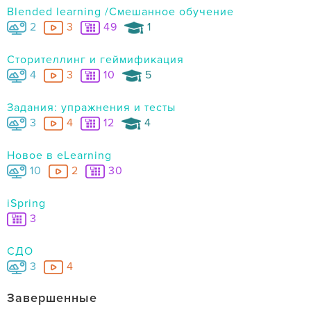
Blended learning /Смешанное обучение
2
3
49
1
Сторителлинг и геймификация
4
3
10
5
Задания: упражнения и тесты
3
4
12
4
Новое в eLearning
10
2
30
iSpring
3
СДО
3
4
Завершенные