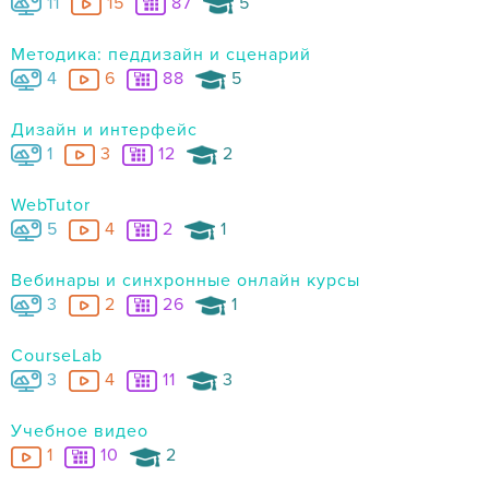
11
15
87
5
Методика: педдизайн и сценарий
4
6
88
5
Дизайн и интерфейс
1
3
12
2
WebTutor
5
4
2
1
Вебинары и синхронные онлайн курсы
3
2
26
1
CourseLab
3
4
11
3
Учебное видео
1
10
2